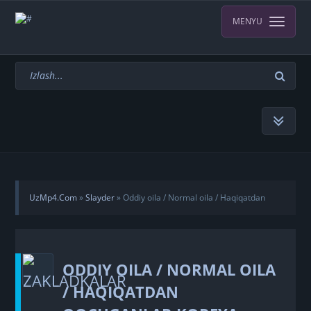
MENYU
UzMp4.Com
»
Slayder
» Oddiy oila / Normal oila / Haqiqatdan
qochganlar Koreya filmi Uzbek tilida 2023 O'zbekcha tarjima kino
ODDIY OILA / NORMAL OILA
Full HD tas-ix skachat
/ HAQIQATDAN