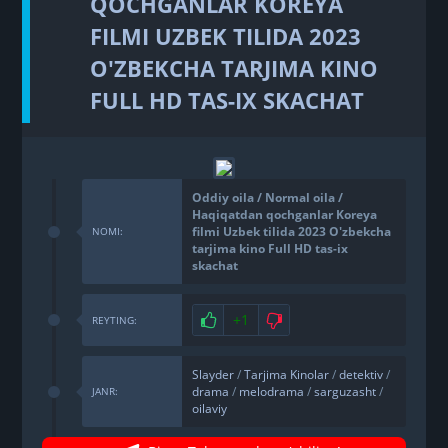
QOCHGANLAR KOREYA
FILMI UZBEK TILIDA 2023
O'ZBEKCHA TARJIMA KINO
FULL HD TAS-IX SKACHAT
Oddiy oila / Normal oila /
Haqiqatdan qochganlar Koreya
filmi Uzbek tilida 2023 O'zbekcha
NOMI:
tarjima kino Full HD tas-ix
skachat
+1
REYTING:
Slayder
/
Tarjima Kinolar
/
detektiv
/
drama
/
melodrama
/
sarguzasht
/
JANR:
oilaviy