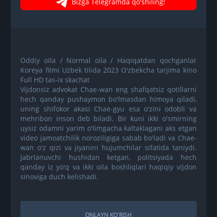
Bizga Telegramda qo'shiling!
Oddiy oila / Normal oila / Haqiqatdan qochganlar
Koreya filmi Uzbek tilida 2023 O'zbekcha tarjima kino
Full HD tas-ix skachat
Vijdonsiz advokat Chae-wan eng shafqatsiz qotillarni
hech qanday pushaymon bo'lmasdan himoya qiladi,
uning shifokor akasi Chae-gyu esa o'zini odobli va
mehribon inson deb biladi. Bir kuni ikki o'smirning
uysiz odamni yarim o'limgacha kaltaklagani aks etgan
video jamoatchilik noroziligiga sabab bo'ladi va Chae-
wan o'z qizi va jiyanini hujumchilar sifatida taniydi.
Jabrlanuvchi hushidan ketgan, politsiyada hech
qanday iz yo'q va ikki oila boshliqlari haqiqiy vijdon
sinoviga duch kelishadi.
ONLAYN KO'RISH