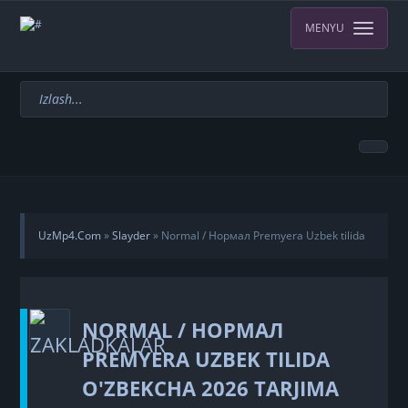
MENYU
UzMp4.Com
»
Slayder
» Normal / Нормал Premyera Uzbek tilida
O'zbekcha 2026 tarjima kino Full HD tas-ix skachat
NORMAL / НОРМАЛ
PREMYERA UZBEK TILIDA
O'ZBEKCHA 2026 TARJIMA