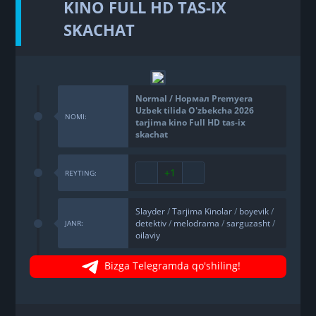
KINO FULL HD TAS-IX
SKACHAT
Normal / Нормал Premyera
Uzbek tilida O'zbekcha 2026
NOMI:
tarjima kino Full HD tas-ix
skachat
+1
REYTING:
Slayder
/
Tarjima Kinolar
/
boyevik
/
detektiv
/
melodrama
/
sarguzasht
/
JANR:
oilaviy
Bizga Telegramda qo'shiling!