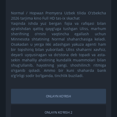
Normal / Нормал Premyera Uzbek tilida O'zbekcha
2026 tarjima kino Full HD tas-ix skachat
Yaqinda ishda yuz bergan fojia va rafiqasi bilan
ajralishdan qattiq qayg'uga tushgan Uliss, marhum
sherifning o'rnini vaqtincha egallash uchun
Minnesota shtatining Normal shaharchasiga keladi.
Osakadan u yerga ikki adashgan yakuza agenti ham
bir topshiriq bilan yuboriladi. Uliss shaharni xavfsiz,
deyarli uyqusiragan va do'stona deb topadi va asta-
sekin mahalliy aholining kundalik muammolari bilan
shug'ullanib, hayotning yangi, shoshilinch ritmiga
o'rganib qoladi. Ammo bir kuni shaharda bank
o'g'irligi sodir bo'lganda, tinchlik buziladi.
ONLAYN KO'RISH
ONLAYN KO'RISH 2