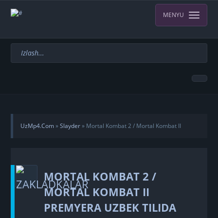
MENYU
UzMp4.Com
»
Slayder
» Mortal Kombat 2 / Mortal Kombat II
Premyera Uzbek tilida O'zbekcha 2026 tarjima kino 4K Ultra UHD
MORTAL KOMBAT 2 /
tas-ix skachat
MORTAL KOMBAT II
PREMYERA UZBEK TILIDA