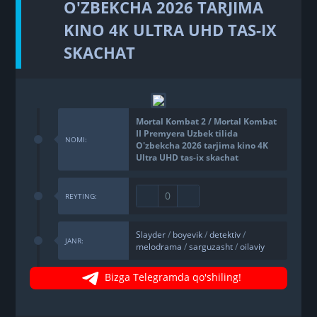
O'ZBEKCHA 2026 TARJIMA
KINO 4K ULTRA UHD TAS-IX
SKACHAT
Mortal Kombat 2 / Mortal Kombat
II Premyera Uzbek tilida
NOMI:
O'zbekcha 2026 tarjima kino 4K
Ultra UHD tas-ix skachat
0
REYTING:
Slayder
/
boyevik
/
detektiv
/
JANR:
melodrama
/
sarguzasht
/
oilaviy
Bizga Telegramda qo'shiling!