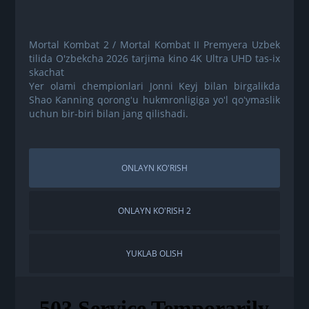
Mortal Kombat 2 / Mortal Kombat II Premyera Uzbek
tilida O'zbekcha 2026 tarjima kino 4K Ultra UHD tas-ix
skachat
Yer olami chempionlari Jonni Keyj bilan birgalikda
Shao Kanning qorongʻu hukmronligiga yoʻl qoʻymaslik
uchun bir-biri bilan jang qilishadi.
ONLAYN KO'RISH
ONLAYN KO'RISH 2
YUKLAB OLISH