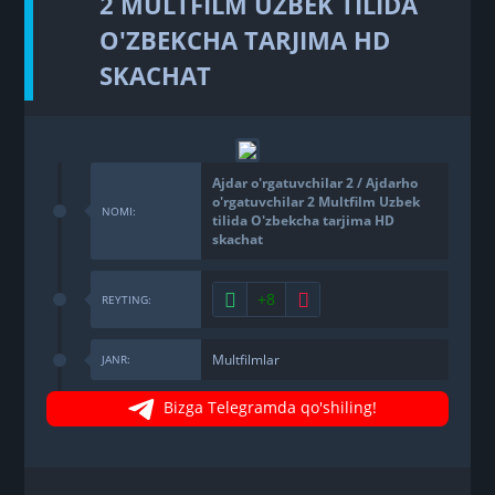
2 MULTFILM UZBEK TILIDA
O'ZBEKCHA TARJIMA HD
SKACHAT
Ajdar o'rgatuvchilar 2 / Ajdarho
o'rgatuvchilar 2 Multfilm Uzbek
NOMI:
tilida O'zbekcha tarjima HD
skachat
+8
REYTING:
Multfilmlar
JANR:
Bizga Telegramda qo'shiling!