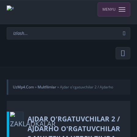
MENYU
UzMp4.Com
»
Multfilmlar
» Ajdar o'rgatuvchilar 2 / Ajdarho
o'rgatuvchilar 2 Multfilm Uzbek tilida O'zbekcha tarjima HD
AJDAR O'RGATUVCHILAR 2 /
skachat
AJDARHO O'RGATUVCHILAR