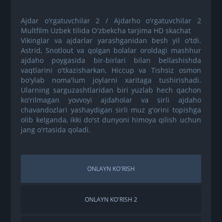
Ajdar o'rgatuvchilar 2 / Ajdarho o'rgatuvchilar 2
Multfilm Uzbek tilida O'zbekcha tarjima HD skachat
Vikinglar va ajdarlar yarashganidan besh yil o'tdi.
Astrid, Snotlout va qolgan bolalar oroldagi mashhur
ajdaho poygasida bir-birlari bilan bellashishda
vaqtlarini o'tkazisharkan, Hiccup va Tishsiz osmon
bo'ylab noma'lum joylarni xaritaga tushirishadi.
Ularning sarguzashtlaridan biri yuzlab hech qachon
ko'rilmagan yovvoyi ajdaholar va sirli ajdaho
chavandozlari yashaydigan sirli muz g'orini topishga
olib kelganda, ikki do'st dunyoni himoya qilish uchun
jang o'rtasida qoladi.
ONLAYN KO'RISH
ONLAYN KO'RISH 2