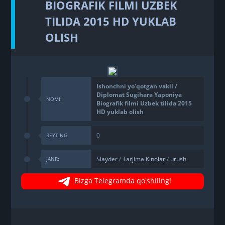
BIOGRAFIK FILMI UZBEK
TILIDA 2015 HD YUKLAB
OLISH
Ishonchni yo'qotgan vakil /
Diplomat Sugihara Yaponiya
NOMI:
Biografik filmi Uzbek tilida 2015
HD yuklab olish
0
REYTING:
Slayder
/
Tarjima Kinolar
/
urush
JANR:
Bizga Telegramda qo'shiling!