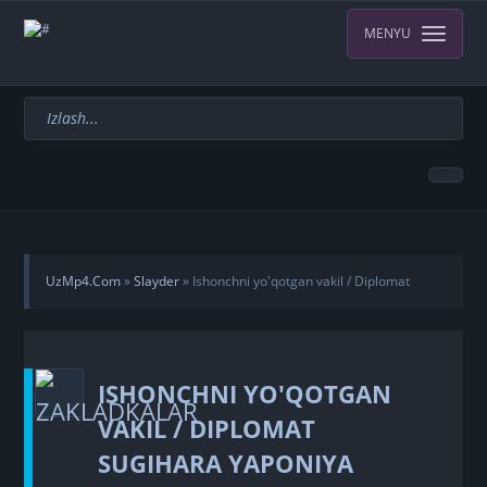
MENYU
UzMp4.Com
»
Slayder
» Ishonchni yo'qotgan vakil / Diplomat
Sugihara Yaponiya Biografik filmi Uzbek tilida 2015 HD yuklab olish
ISHONCHNI YO'QOTGAN
VAKIL / DIPLOMAT
SUGIHARA YAPONIYA