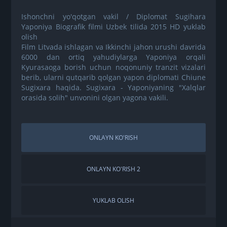
Ishonchni yo'qotgan vakil / Diplomat Sugihara
Yaponiya Biografik filmi Uzbek tilida 2015 HD yuklab
olish
Film Litvada ishlagan va Ikkinchi jahon urushi davrida
6000 dan ortiq yahudiylarga Yaponiya orqali
Kyurasaoga borish uchun noqonuniy tranzit vizalari
berib, ularni qutqarib qolgan yapon diplomati Chiune
Sugixara haqida. Sugixara - Yaponiyaning "Xalqlar
orasida solih" unvonini olgan yagona vakili.
ONLAYN KO'RISH
ONLAYN KO'RISH 2
YUKLAB OLISH