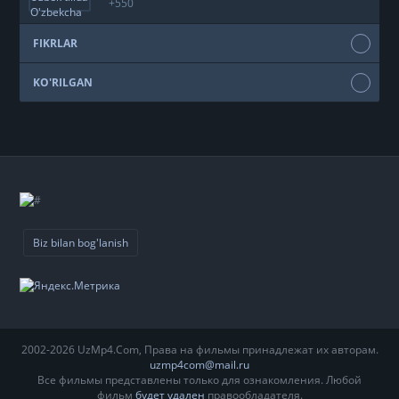
+550
FIKRLAR
KO'RILGAN
Biz bilan bog'lanish
2002-2026 UzMp4.Com, Права на фильмы принадлежат их авторам.
uzmp4com@mail.ru
Все фильмы представлены только для ознакомления. Любой
фильм
будет удален
правообладателя.