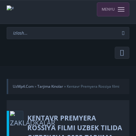
MENYU
UzMp4.Com
»
Tarjima Kinolar
» Kentavr Premyera Rossiya filmi
Uzbek tilida O'zbekcha 2023 tarjima kino Full HD tas-ix skachat
KENTAVR PREMYERA
ROSSIYA FILMI UZBEK TILIDA