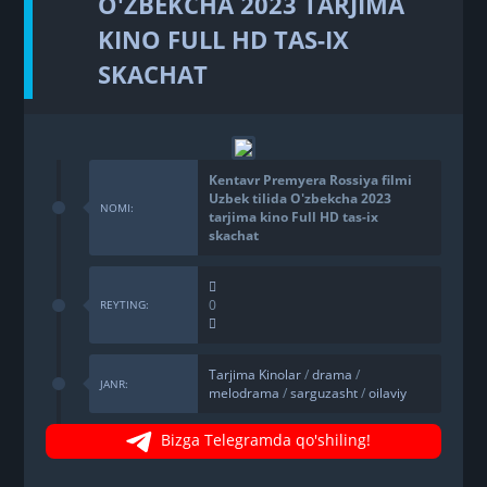
O'ZBEKCHA 2023 TARJIMA
KINO FULL HD TAS-IX
SKACHAT
Kentavr Premyera Rossiya filmi
Uzbek tilida O'zbekcha 2023
NOMI:
tarjima kino Full HD tas-ix
skachat
0
REYTING:
Tarjima Kinolar
/
drama
/
JANR:
melodrama
/
sarguzasht
/
oilaviy
Bizga Telegramda qo'shiling!