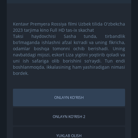
Kentavr Premyera Rossiya filmi Uzbek tilida O'zbekcha
2023 tarjima kino Full HD tas-ix skachat
Taksi haydovchisi Sasha tunda, tirbandlik
bo'lmaganda ishlashni afzal ko'radi va uning fikricha,
odamlar boshqa tomonni ochib berishadi. Uning
navbatdagi mijozi, eskort Liza yigitni yoqtirib qoladi va
uni ish safariga olib borishini so'raydi. Tun endi
boshlanmoqda, ikkalasining ham yashiradigan nimasi
bordek.
ONLAYN KO'RISH
ONLAYN KO'RISH 2
YUKLAB OLISH