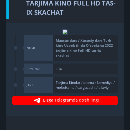
TARJIMA KINO FULL HD TAS-
IX SKACHAT
Maxsus dars / Xususiy dars Turk
kino Uzbek tilida O'zbekcha 2022
NOMI:
tarjima kino Full HD tas-ix
skachat
+34
REYTING:
Tarjima Kinolar
/
drama
/
komediya
/
JANR:
melodrama
/
sarguzasht
/
oilaviy
Bizga Telegramda qo'shiling!