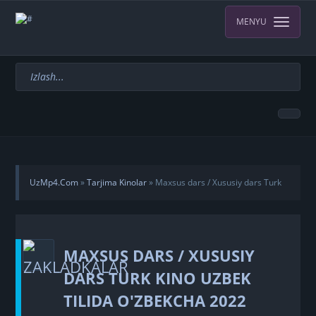
MENYU
UzMp4.Com
»
Tarjima Kinolar
» Maxsus dars / Xususiy dars Turk
kino Uzbek tilida O'zbekcha 2022 tarjima kino Full HD tas-ix
MAXSUS DARS / XUSUSIY
skachat
DARS TURK KINO UZBEK
TILIDA O'ZBEKCHA 2022