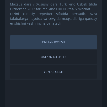
Maxsus dars / Xususiy dars Turk kino Uzbek tilida
O'zbekcha 2022 tarjima kino Full HD tas-ix skachat
O'zini xususiy repetitor sifatida ko'rsatib, Azra
talabalarga hayotda va sevgida maqsadlariga qanday
erishishni yashirincha o'rgatadi.
ONLAYN KO'RISH
ONLAYN KO'RISH 2
YUKLAB OLISH