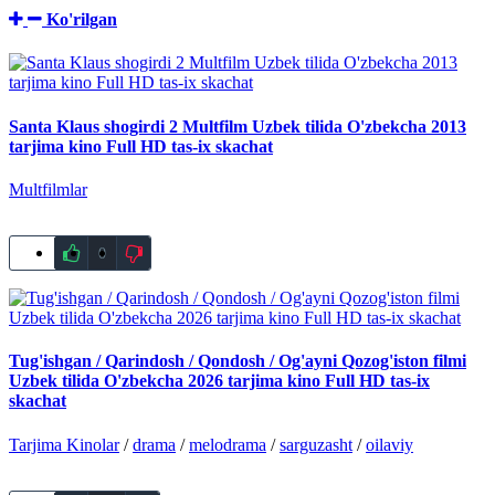
Ko'rilgan
Santa Klaus shogirdi 2 Multfilm Uzbek tilida O'zbekcha 2013
tarjima kino Full HD tas-ix skachat
Multfilmlar
0
Tug'ishgan / Qarindosh / Qondosh / Og'ayni Qozog'iston filmi
Uzbek tilida O'zbekcha 2026 tarjima kino Full HD tas-ix
skachat
Tarjima Kinolar
/
drama
/
melodrama
/
sarguzasht
/
oilaviy