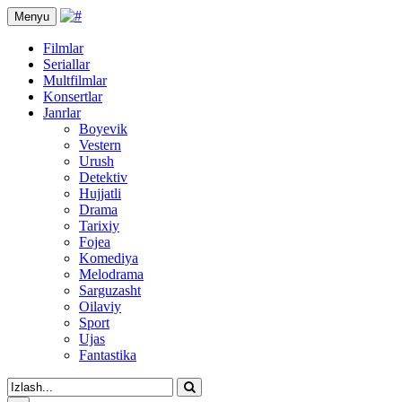
Menyu
Filmlar
Seriallar
Multfilmlar
Konsertlar
Janrlar
Boyevik
Vestern
Urush
Detektiv
Hujjatli
Drama
Tarixiy
Fojea
Komediya
Melodrama
Sarguzasht
Oilaviy
Sport
Ujas
Fantastika