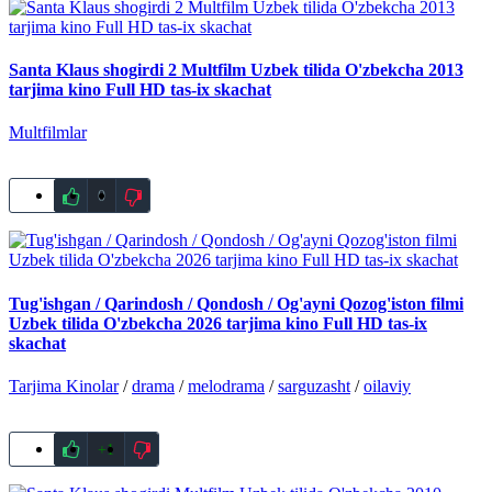
Santa Klaus shogirdi 2 Multfilm Uzbek tilida O'zbekcha 2013
tarjima kino Full HD tas-ix skachat
Multfilmlar
0
Tug'ishgan / Qarindosh / Qondosh / Og'ayni Qozog'iston filmi
Uzbek tilida O'zbekcha 2026 tarjima kino Full HD tas-ix
skachat
Tarjima Kinolar
/
drama
/
melodrama
/
sarguzasht
/
oilaviy
+1