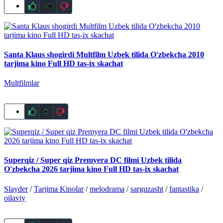
+1
Santa Klaus shogirdi Multfilm Uzbek tilida O'zbekcha 2010
tarjima kino Full HD tas-ix skachat
Multfilmlar
0
Superqiz / Super qiz Premyera DC filmi Uzbek tilida
O'zbekcha 2026 tarjima kino Full HD tas-ix skachat
Slayder
/
Tarjima Kinolar
/
melodrama
/
sarguzasht
/
fantastika
/
oilaviy