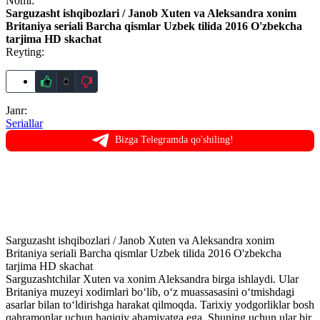
Nomi:
Sarguzasht ishqibozlari / Janob Xuten va Aleksandra xonim
Britaniya seriali Barcha qismlar Uzbek tilida 2016 O'zbekcha
tarjima HD skachat
Reyting:
0
Janr:
Seriallar
Bizga Telegramda qo'shiling!
1 серия
2 серия
3 серия
4 серия
5 серия
6 серия
7 серия
Sarguzasht ishqibozlari / Janob Xuten va Aleksandra xonim
Britaniya seriali Barcha qismlar Uzbek tilida 2016 O'zbekcha
tarjima HD skachat
Sarguzashtchilar Xuten va xonim Aleksandra birga ishlaydi. Ular
Britaniya muzeyi xodimlari bo‘lib, o‘z muassasasini o‘tmishdagi
asarlar bilan to‘ldirishga harakat qilmoqda. Tarixiy yodgorliklar bosh
qahramonlar uchun haqiqiy ahamiyatga ega. Shuning uchun ular bir