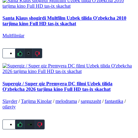
Santa Klaus shogirdi Multfilm Uzbek tilida O'zbekcha 2010
tarjima kino Full HD tas-ix skachat
Multfilmlar
0
Superqiz / Super qiz Premyera DC filmi Uzbek tilida
O'zbekcha 2026 tarjima kino Full HD tas-ix skachat
Slayder
/
Tarjima Kinolar
/
melodrama
/
sarguzasht
/
fantastika
/
oilaviy
+1