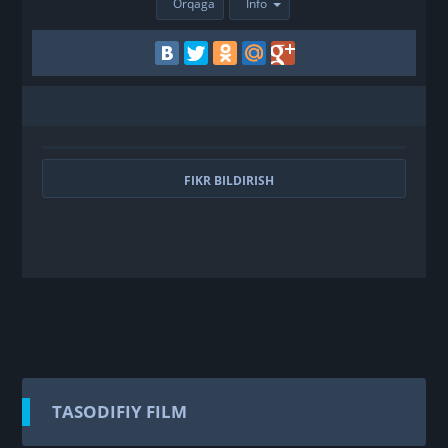
Orqaga
Info
FIKR BILDIRISH
TASODIFIY FILM