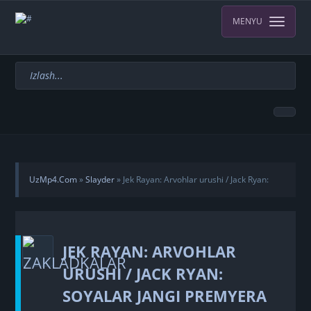
MENYU
UzMp4.Com
»
Slayder
» Jek Rayan: Arvohlar urushi / Jack Ryan:
Soyalar jangi Premyera Uzbek tilida O'zbekcha 2026 tarjima kino
JEK RAYAN: ARVOHLAR
Full HD tas-ix skachat
URUSHI / JACK RYAN:
SOYALAR JANGI PREMYERA