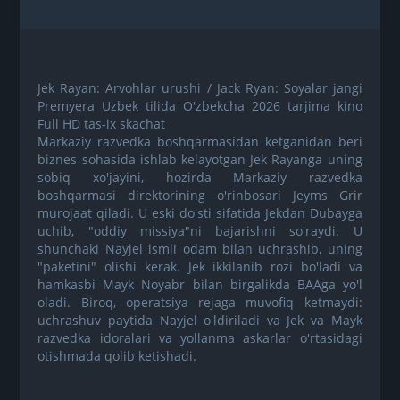
Jek Rayan: Arvohlar urushi / Jack Ryan: Soyalar jangi
Premyera Uzbek tilida O'zbekcha 2026 tarjima kino
Full HD tas-ix skachat
Markaziy razvedka boshqarmasidan ketganidan beri
biznes sohasida ishlab kelayotgan Jek Rayanga uning
sobiq xo'jayini, hozirda Markaziy razvedka
boshqarmasi direktorining o'rinbosari Jeyms Grir
murojaat qiladi. U eski do'sti sifatida Jekdan Dubayga
uchib, "oddiy missiya"ni bajarishni so'raydi. U
shunchaki Nayjel ismli odam bilan uchrashib, uning
"paketini" olishi kerak. Jek ikkilanib rozi bo'ladi va
hamkasbi Mayk Noyabr bilan birgalikda BAAga yo'l
oladi. Biroq, operatsiya rejaga muvofiq ketmaydi:
uchrashuv paytida Nayjel o'ldiriladi va Jek va Mayk
razvedka idoralari va yollanma askarlar o'rtasidagi
otishmada qolib ketishadi.