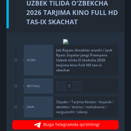
UZBEK TILIDA O'ZBEKCHA
2026 TARJIMA KINO FULL HD
TAS-IX SKACHAT
Jek Rayan: Arvohlar urushi / Jack
Ryan: Soyalar jangi Premyera
Uzbek tilida O'zbekcha 2026
NOMI:
tarjima kino Full HD tas-ix
skachat
0
REYTING:
Slayder
/
Tarjima Kinolar
/
boyevik
/
detektiv
/
drama
/
melodrama
/
JANR:
sarguzasht
/
oilaviy
Bizga Telegramda qo'shiling!